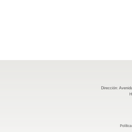
Dirección: Avenid
H
Polític