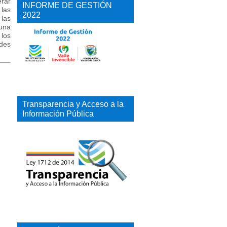
rar
INFORME DE GESTIÓN
las
2022
 las
 una
 los
ades
Transparencia y Acceso a la
Información Pública