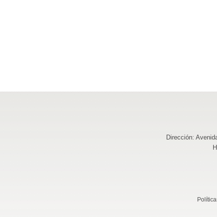
Dirección: Avenid
H
Polític